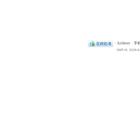
|
Archiver
|
手
GMT+8, 2026-8-