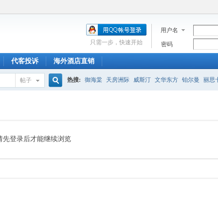
用户名
只需一步，快速开始
密码
代客投诉
海外酒店直销
热搜:
御海棠
天房洲际
威斯汀
文华东方
铂尔曼
丽思
帖子
搜
索
请先登录后才能继续浏览