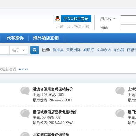
用户名
只需一步，快速开始
密码
代客投诉
海外酒店直销
热搜:
御海棠
天房洲际
威斯汀
文华东方
铂尔曼
丽思
帖子
搜
欢迎新会员:
usexez
索
港澳台酒店套餐促销特价
上海
主题: 193
,
帖数: 305
主题:
最后发表: 2022-7-6 23:09
最后发表
度假城市酒店套餐促销特价
厦门
主题: 60
,
帖数: 66
主题:
最后发表: 2025-7-19 22:43
最后发表
北京酒店套餐促销特价