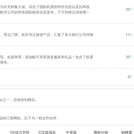
为补充和集大成，综合了国际机票的特价信息以及扣率政
297
/
航空公司的所有国际航班信息发布，千万别错过浏览哦！
、景点门票、租车等泛旅游产品，汇集了各大旅行公司特推
111
/
等。欢迎举荐，原创帖可享受更多服务和礼品！包含了机票
297
/
博等。
45
/
站之一，目前转到网店。
业的订房网站。以下为一程合作伙伴：
DZ动力空间
35互联域名
中资源
携程分销
蚂蜂窝